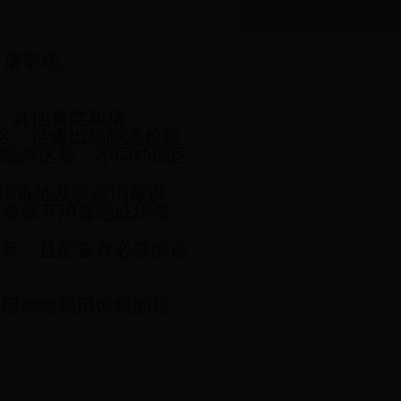
、屠宰场。
、其他禽类和猪。
区、活禽出场隔离检疫
进隔离区等，不同功能区
消毒池及喷雾消毒设
通道设有消毒池或消毒
素等，且配备有必要的诊
食用动物饲用饲料的规