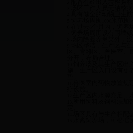
配备有经出入境检验检
2.
场区工作人员无结核病
3.
具有健全的动物卫生防
4.
饲养场周围
米范围
5.
1000
在过去
个月内，饲养
6.
6
饲养场周围设有围墙或
7.
场内除圈养禽类外，没
8.
场区整洁，生产区与生
9.
区、育雏区、兽医室、
分开，布局合理。
饲养场及其生产区出
10.
施。生产区入口设有更
垫。
兽医室内药物放置规
11.
疗设施。
生产区内水源充足，
12.
所用饲料及饲料添加
13.
定。
场区具有与生产相配
14.
水禽饲养场，可根据
15.