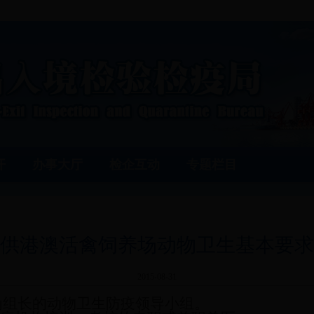
开
办事大厅
检企互动
专题栏目
供港澳活禽饲养场动物卫生基本要求
2015-08-31
为组长的动物卫生防疫领导小组。