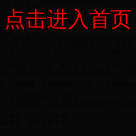
疫机构培训、考核的专职或兼职兽医。
等人畜共患病。
点击进入首页
疫制度、饲养管理制度及管理手册。
内无其他禽类饲养场、动物医院、畜禽交易市场
场及其半径
公里范围内未爆发禽流感、新城疫。
10
围栏。
有饲养飞禽。在同一饲养场内没有同时饲养水禽
活区严格分开，生产区内设置有饲料加工及存放
病死禽隔离处理区、粪便处理区和独立的种禽引
入口处设置与门同宽、长
—
厘米的车辆
3-5
米
、深10
15
衣室。每栋禽舍门口设有消毒池或消毒垫。人行
范，记录详细，无禁用药物、疫苗、兴奋剂和激
水质符合国家规定的卫生要求。
剂不含违禁药物，符合国家检验检疫局关于出口
套的粪便、污水处理设施。
实际情况，参照本要求执行。