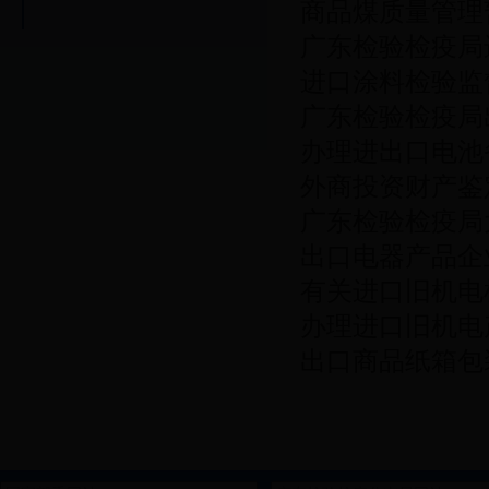
商品煤质量管理
广东检验检疫局
进口涂料检验监
广东检验检疫局
办理进出口电池
外商投资财产鉴
广东检验检疫局
出口电器产品企
有关进口旧机电
办理进口旧机电
出口商品纸箱包