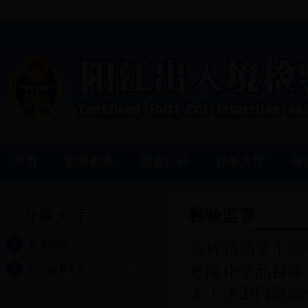
首页
新闻资讯
信息公开
办事大厅
检
检验监管
办事大厅
办事指南
质检总局关于调
危险化学品目录（
企业服务平台
关于进出口危险