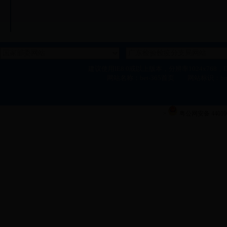
建议使用IE8.0或以上版本，分辨率1024x76
网站名称：bet-365首页 网站标识：bm3
>
粤公网安备 440106