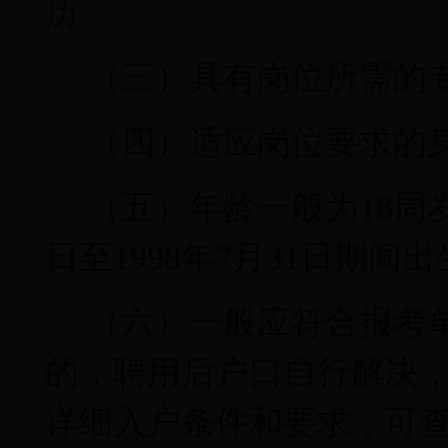
历。
（三）具有岗位所需的
（四）适应岗位要求的
（五）年龄一般为
18
周
日至
1998
年
7
月
31
日期间出
（六）一般应符合报考
的，聘用后户口自行解决
详细入户条件和要求，可