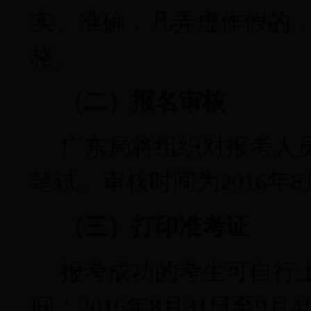
实、准确，凡弄虚作假的
格。
（二）报名审核
广东局将组织对报考人
笔试。审核时间为
2016
年
8
（三）打印准考证
报考成功的考生可自行
间：
2016
年
8
月
31
日至
9
月
4