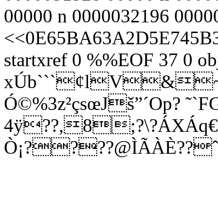
00000 n 0000032196 00000
<<0E65BA63A2D5E745B
startxref 0 %%EOF 37 0 ob
xÚb```¢lV&~
Ó©%3z²çsœJš”´Op? ˜`
4ÿ??,8;?\?ÁXÁq
Ò¡????@ÌÃÀÈ??