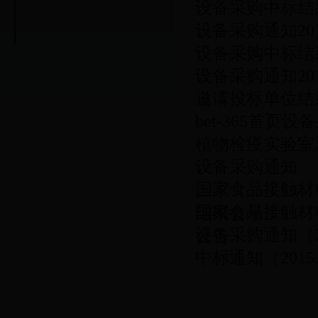
设备采购中标结果公
设备采购通知2016
设备采购中标结果公
设备采购通知201
邀请投标单位结
bet-365首
植物检疫实验室
设备采购通知
国家食品接触材
国家食品接触材
结果公示
设备采购通知（2015.
公告
中标通知（2015.