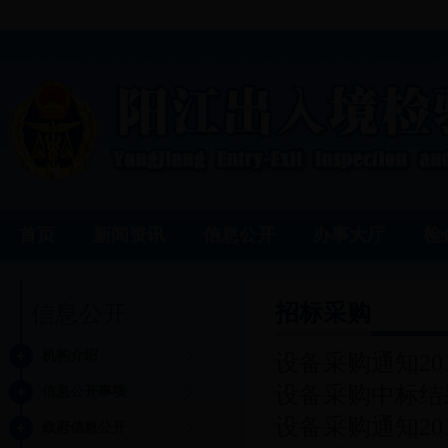
首页
新闻资讯
信息公开
办事大厅
检
招标采购
信息公开
机构介绍
设备采购通知2017
设备采购中标结果公
信息公开事项
设备采购通知2017
政府信息公开