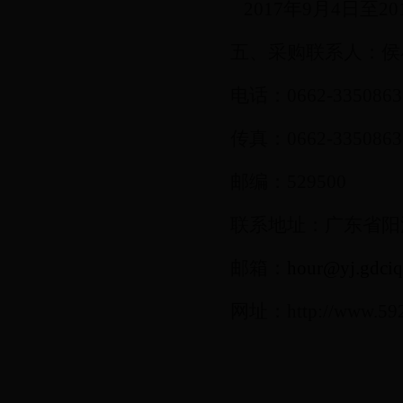
2017
年
9
月
4
日至
20
五、采购联系人：侯
电话：
0662-3350863
传真：
0662-3350863
邮编：
529500
联系地址：广东省阳
邮箱：
hour@yj.gdciq
网址：
http://www.59