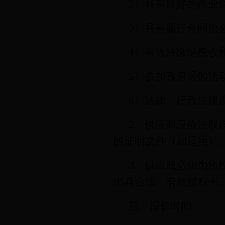
2
）具有良好的商业
3
）具有履行合同所
4
）有依法缴纳税收
5
）参加政府采购活
6
）法律、行政法规
2
、供应商应依法取
的证明文件（如适用）
3
、供应商必须为所
出具合法、有效授权书
四、报价时间：