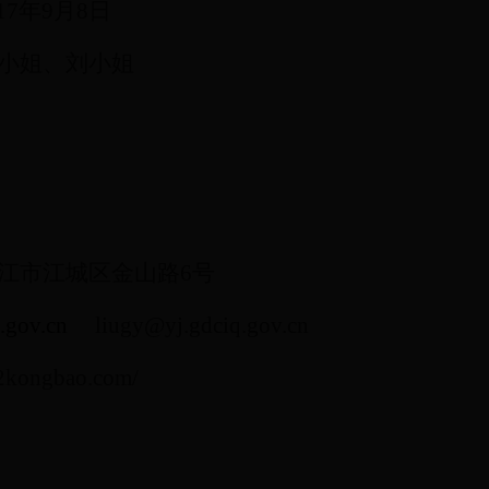
17
年
9
月
8
日
小姐、刘小姐
江市江城区金山路
6
号
.gov.cn
liugy@yj.gdciq.gov.cn
2kongbao.com/