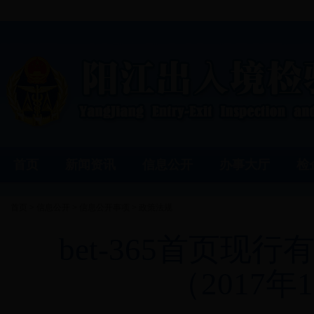
首页
新闻资讯
信息公开
办事大厅
检
首页
>
信息公开
>
信息公开事项
>
政策法规
bet-365首页
（2017年